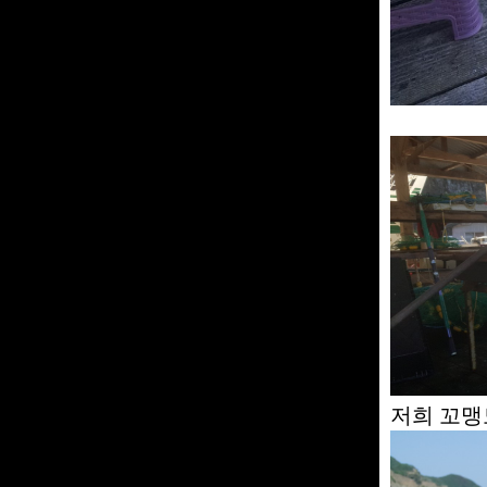
저희 꼬맹