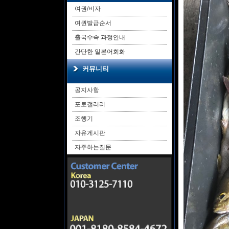
여권/비자
여권발급순서
출국수속 과정안내
간단한 일본어회화
커뮤니티
공지사항
포토갤러리
조행기
자유게시판
자주하는질문