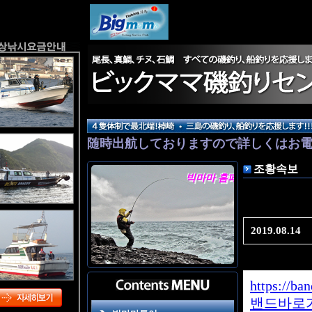
随時出航しておりますので詳しくはお
４隻体制で最北端！棹崎 • 三島の磯
조황속보
빅마마 홈페이지에 오신 것을 환영합니다.
2019.08.14
https://ba
밴드바로