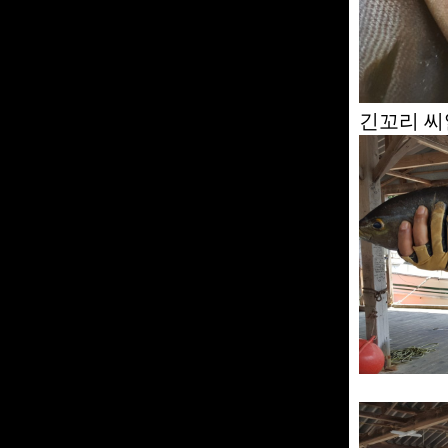
긴꼬리 씨