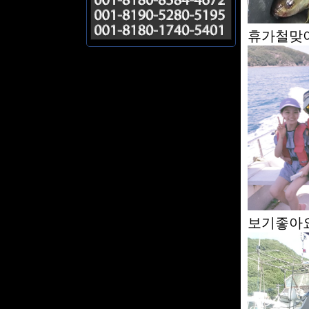
휴가철맞아
보기좋아요