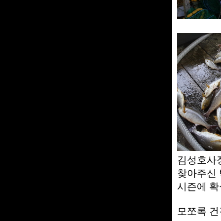
김성호사장
찾아주신 
시즌에 확
모쪼록 건