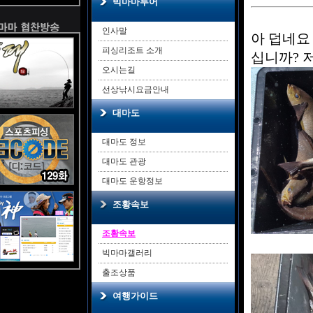
빅마마투어
인사말
아 덥네요
피싱리조트 소개
십니까? 
오시는길
선상낚시요금안내
대마도
대마도 정보
대마도 관광
대마도 운항정보
조황속보
조황속보
빅마마갤러리
출조상품
여행가이드