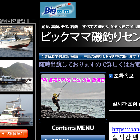
随時出航しておりますので詳しくはお
４隻体制で最北端！棹崎 • 三島の磯
조황속보
빅마마 홈페이지에 오신 것을 환영합니다.
실시간 조황 19
https://ba
실시간 밴