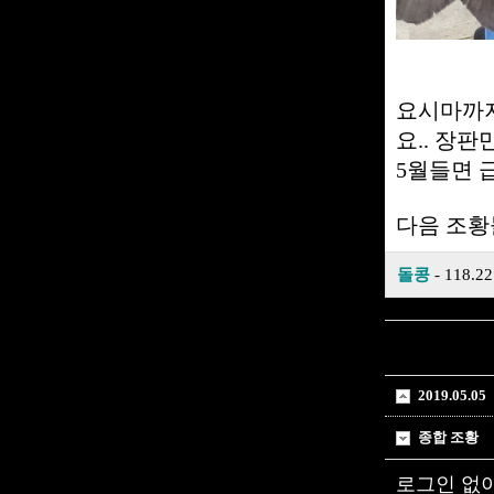
요시마까지
요.. 장
5월들면 
다음 조황
돌콩
- 118.22
2019.05.05
종합 조황
로그인 없