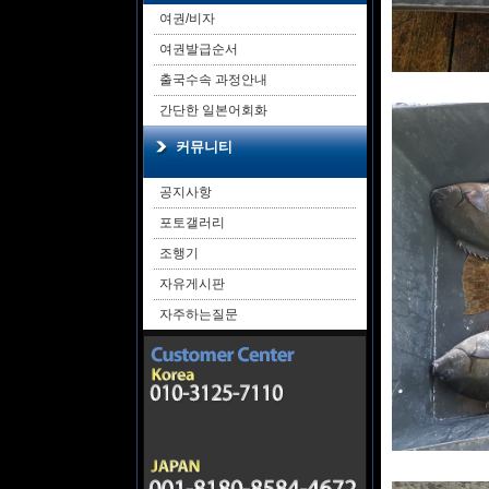
여권/비자
여권발급순서
출국수속 과정안내
간단한 일본어회화
커뮤니티
공지사항
포토갤러리
조행기
자유게시판
자주하는질문