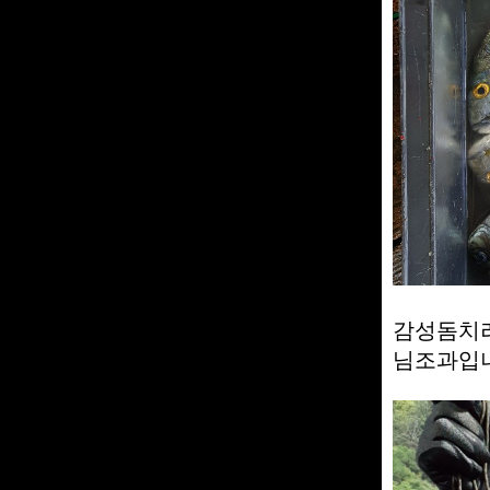
감성돔치러
님조과입