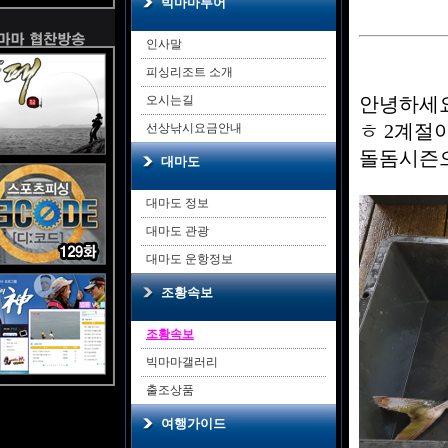
빅마마투어
인사말
피싱리조트 소개
오시는길
안녕하세요
ㅎ 2계절
선상낚시요금안내
돌돔시즌
대마도
대마도 정보
대마도 관광
대마도 운항정보
조황속보
조황속보
빅마마갤러리
출조상품
여행가이드