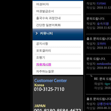
작성자:
다자바
여권/비자
작성일:
2018-11-12
여권발급순서
출국수속 과정안내
문의드립니다.
작성자:
숲속의왕
간단한 일본어회화
작성일:
2018-11-02
커뮤니티
출조 문의드립니다
공지사항
작성자:
오하마
작성일:
2018-10-13
포토갤러리
조행기
문의 드립니다.
작성자:
metalzombi
자유게시판
작성일:
2018-09-03
자주하는질문
┗
RE: 문의 드
작성자:
tige
작성일:
2018
출조 문의드립니다!
작성자:
강릉깐새
작성일:
2018-08-31