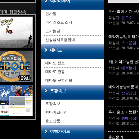
빅마마투어
부산 출항 시간 문
인사말
작성자:
윤교수
피싱리조트 소개
작성일:
2019-07-14
오시는길
예약가능및 여라가
선상낚시요금안내
작성자:
초보꾼임
작성일:
2019-01-14
대마도
1월 예약가능한 날
대마도 정보
작성자:
대적불가
대마도 관광
작성일:
2019-01-14
대마도 운항정보
예약가능날짜문의
조황속보
작성자:
삼팔광땡
작성일:
2019-01-02
조황속보
혹시 출조 가능한
빅마마갤러리
작성자:
벵에다잡
출조상품
작성일:
2018-12-14
여행가이드
출조문의