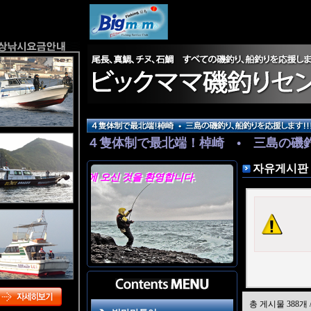
４隻体制で最北端！棹崎 • 三島の磯
随時出航しておりますので詳しくはお
자유게시판
빅마마 홈페이지에 오신 것을 환영합니다.
총 게시물 388개 